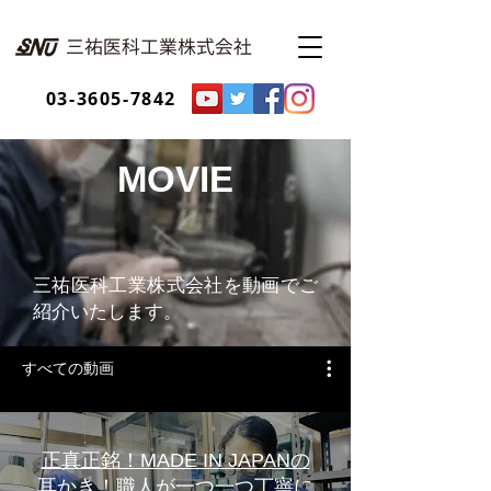
03-3605-7842
MOVIE
三祐医科工業株式会社を動画でご
紹介いたします。
すべての動画
正真正銘！MADE IN JAPANの
耳かき！職人が一つ一つ丁寧に