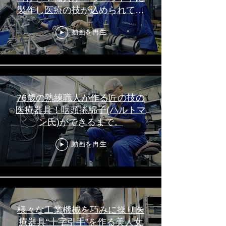
製作し医療の技が込められてい
る逸品。
動画を再生
76歳の熟練職人が作る匠の技の
医療器具！咽頭捲綿子(ハルトマ
ン氏)ができるまで。
動画を再生
様々な工業機械を巧みに操り医
療器具“十字引手”を作る美人女