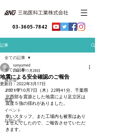
03-3605-7842
記事
全ての記事
sanyumed
全ての記事
2021年11月28日
地震による安全確認のご報告
展示会
更新日：
2022年3月17日
メディア
2021年10月7日（木）22時41分、千葉県
北西部を震源とした地震により足立区は
受賞
震度５強の揺れがありました。
イベント
幸いスタッフ、また工場内も被害はあり
お知らせ
ませんでしたので、ご報告させていただ
きます。