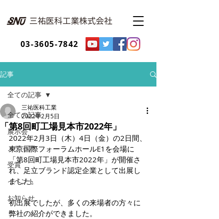
03-3605-7842
記事
全ての記事
三祐医科工業
全ての記事
2022年2月5日
「第8回町工場見本市2022年」
展示会
2022年2月3日（木）4日（金）の2日間、
メディア
東京国際フォーラムホールE1を会場に
「第8回町工場見本市2022年」が開催さ
受賞
れ、足立ブランド認定企業として出展し
ました。
イベント
お知らせ
初出展でしたが、多くの来場者の方々に
弊社の紹介ができました。