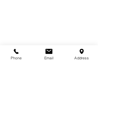
Phone
Email
Address
ゴールデンウィ
のお知らせ
平素は格別のお引
ただき厚くお礼申
〒121-0052 東京都足立区六木1-12-9
す。 弊社では、
03-3605-7842
ら下記日程をゴー
『デザインフェスタ
ーク休業とさせて