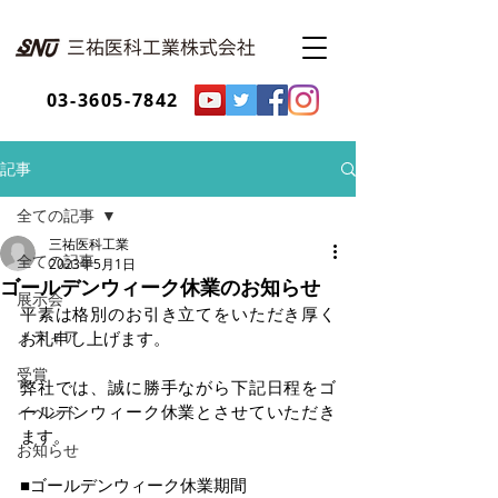
03-3605-7842
記事
全ての記事
三祐医科工業
全ての記事
2023年5月1日
ゴールデンウィーク休業のお知らせ
展示会
平素は格別のお引き立てをいただき厚く
メディア
お礼申し上げます。
受賞
弊社では、誠に勝手ながら下記日程をゴ
ールデンウィーク休業とさせていただき
イベント
ます。
お知らせ
■ゴールデンウィーク休業期間