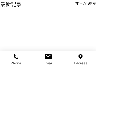
最新記事
すべて表示
Phone
Email
Address
ゴールデンウィ
のお知らせ
平素は格別のお引
ただき厚くお礼申
〒121-0052 東京都足立区六木1-12-9
す。 弊社では、
03-3605-7842